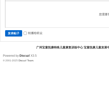
广
州
您需要
宝
童
悦
转播给听众
发表帖子
康
儿
广州宝童悦康特殊儿童康复训练中心 宝童悦康儿童发展
童
Powered by
Discuz!
X3.5
康
© 2001-2025
Discuz! Team
.
复
训
练
中
心
（
白