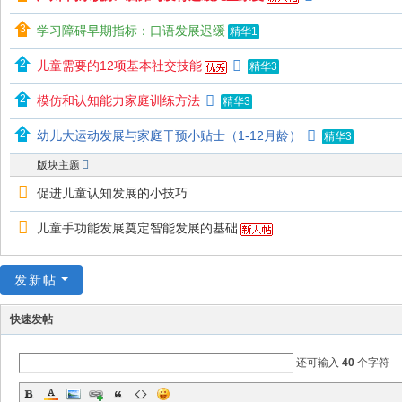
练
学习障碍早期指标：口语发展迟缓
精华1
-
儿童需要的12项基本社交技能
精华3
同
乐
模仿和认知能力家庭训练方法
精华3
悦
幼儿大运动发展与家庭干预小贴士（1-12月龄）
精华3
康
版块主题
®
促进儿童认知发展的小技巧
论
坛
儿童手功能发展奠定智能发展的基础
-
同
发新帖
乐
快速发帖
悦
康
还可输入
40
个字符
®