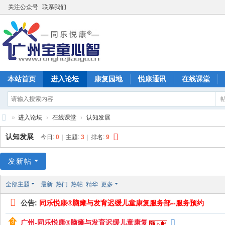
关注公众号
联系我们
本站首页
进入论坛
康复园地
悦康通讯
在线课堂
»
进入论坛
›
在线课堂
›
认知发展
广
认知发展
今日:
0
|
主题:
3
|
排名:
9
州
宝
发新帖
童
全部主题
最新
热门
热帖
精华
更多
康
公告:
同乐悦康®脑瘫与发育迟缓儿童康复服务部--服务预约
复
训
广州-同乐悦康®脑瘫与发育迟缓儿童康复