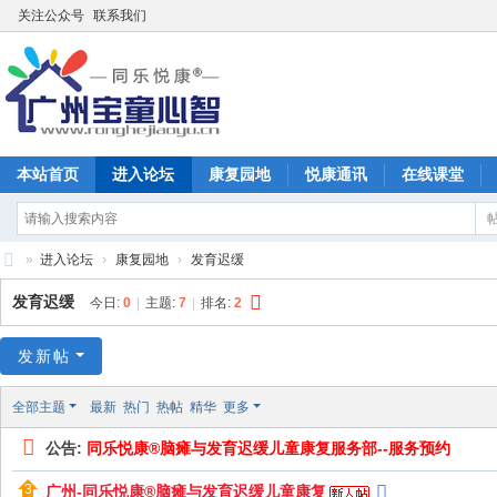
关注公众号
联系我们
本站首页
进入论坛
康复园地
悦康通讯
在线课堂
»
进入论坛
›
康复园地
›
发育迟缓
广
发育迟缓
今日:
0
|
主题:
7
|
排名:
2
州
宝
发新帖
童
全部主题
最新
热门
热帖
精华
更多
康
公告:
同乐悦康®脑瘫与发育迟缓儿童康复服务部--服务预约
复
训
广州-同乐悦康®脑瘫与发育迟缓儿童康复