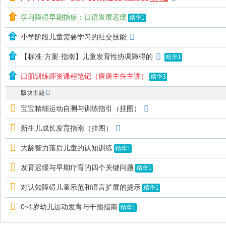
练
学习障碍早期指标：口语发展迟缓
精华1
-
小学阶段儿童需要学习的社交技能
同
乐
【标准·方案·指南】儿童发育性协调障碍的
精华1
悦
口肌训练师资课程笔记（唐唐主任主讲）
精华3
康
版块主题
®
宝宝精细运动自测与训练指引（挂图）
论
坛
新生儿成长发育指南（挂图）
-
大龄智力落后儿童的认知训练
精华1
同
发育迟缓与早期疗育的四个关键问题
精华1
乐
悦
对认知障碍儿童示范和语言扩展的提示
精华1
康
0~1岁幼儿运动发育与干预指南
精华1
®