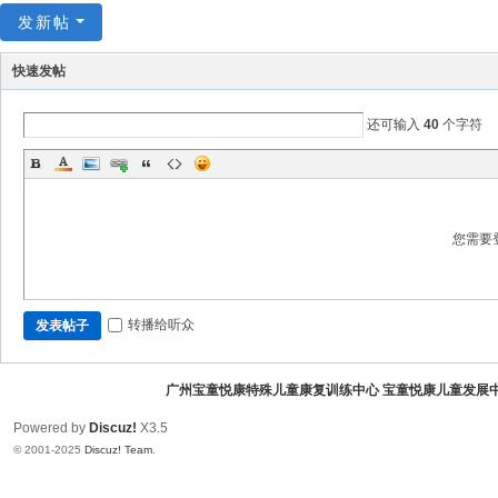
广
发新帖
州
宝
快速发帖
童
还可输入
40
个字符
悦
康
儿
童
您需要
康
复
转播给听众
发表帖子
训
练
广州宝童悦康特殊儿童康复训练中心 宝童悦康儿童发展
中
心
Powered by
Discuz!
X3.5
© 2001-2025
Discuz! Team
.
（
白