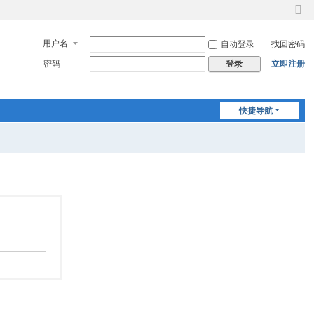
切
换
用户名
自动登录
找回密码
到
窄
密码
立即注册
登录
版
快捷导航