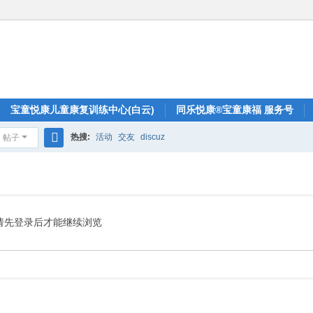
宝童悦康儿童康复训练中心(白云)
同乐悦康®宝童康福 服务号
热搜:
活动
交友
discuz
帖子
搜
索
请先登录后才能继续浏览