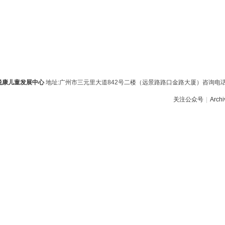
悦康儿童发展中心
地址:广州市三元里大道842号二楼（远景路路口金路大厦）咨询电话:159020
关注公众号
|
Archi